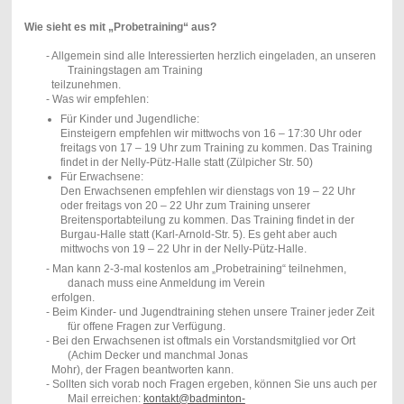
Wie sieht es mit „Probetraining“ aus?
- Allgemein sind alle Interessierten herzlich eingeladen, an unseren
Trainingstagen am Training
teilzunehmen.
- Was wir empfehlen:
Für Kinder und Jugendliche:
Einsteigern empfehlen wir mittwochs von 16 – 17:30 Uhr oder
freitags von 17 – 19 Uhr zum Training zu kommen. Das Training
findet in der Nelly-Pütz-Halle statt (Zülpicher Str. 50)
Für Erwachsene:
Den Erwachsenen empfehlen wir dienstags von 19 – 22 Uhr
oder freitags von 20 – 22 Uhr zum Training unserer
Breitensportabteilung zu kommen. Das Training findet in der
Burgau-Halle statt (Karl-Arnold-Str. 5). Es geht aber auch
mittwochs von 19 – 22 Uhr in der Nelly-Pütz-Halle.
- Man kann 2-3-mal kostenlos am „Probetraining“ teilnehmen,
danach muss eine Anmeldung im Verein
erfolgen.
- Beim Kinder- und Jugendtraining stehen unsere Trainer jeder Zeit
für offene Fragen zur Verfügung.
- Bei den Erwachsenen ist oftmals ein Vorstandsmitglied vor Ort
(Achim Decker und manchmal Jonas
Mohr), der Fragen beantworten kann.
- Sollten sich vorab noch Fragen ergeben, können Sie uns auch per
Mail erreichen:
kontakt@badminton-