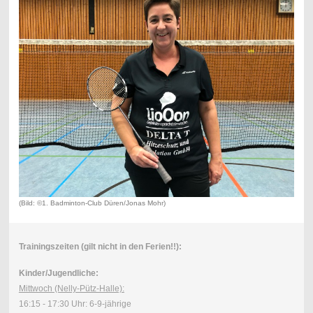
(Bild: ©1. Badminton-Club Düren/Jonas Mohr)
Trainingszeiten (gilt nicht in den Ferien!!):
Kinder/Jugendliche:
Mittwoch (Nelly-Pütz-Halle):
16:15 - 17:30 Uhr: 6-9-jährige