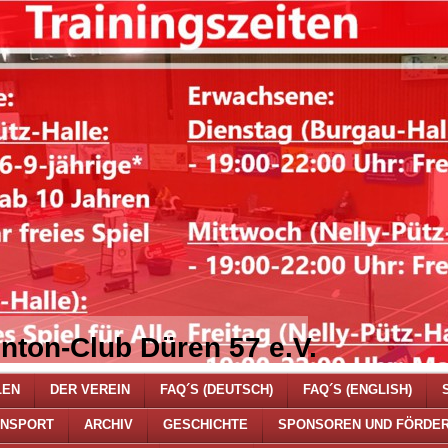
nton-Club Düren 57 e.V.
LEN
DER VEREIN
FAQ´S (DEUTSCH)
FAQ´S (ENGLISH)
ENSPORT
ARCHIV
GESCHICHTE
SPONSOREN UND FÖRDE