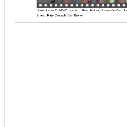
Stammkader 2014/2015 (v.l.n.r.): Koen Ridder, Soraya de Visch E
Zhang, Rajiv Ouseph, Carl Baxter
s