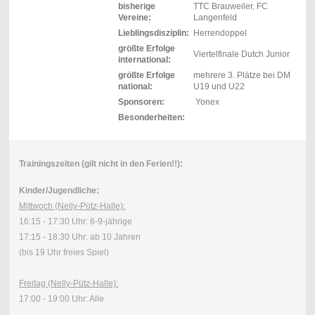
bisherige
TTC Brauweiler, FC
Vereine:
Langenfeld
Lieblingsdisziplin:
Herrendoppel
größte Erfolge
Viertelfinale Dutch Junior
international:
größte Erfolge
mehrere 3. Plätze bei DM
national:
U19 und U22
Sponsoren:
Yonex
Besonderheiten:
Trainingszeiten (gilt nicht in den Ferien!!):
Kinder/Jugendliche:
Mittwoch (Nelly-Pütz-Halle):
16:15 - 17:30 Uhr: 6-9-jährige
17:15 - 18:30 Uhr: ab 10 Jahren
(bis 19 Uhr freies Spiel)
Freitag (Nelly-Pütz-Halle):
17:00 - 19:00 Uhr: Alle